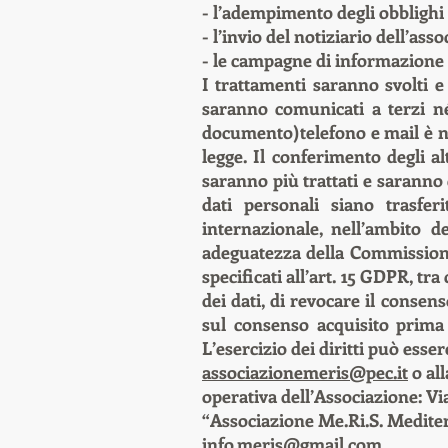
- l’adempimento degli obblighi d
- l’invio del notiziario dell’ass
- le campagne di informazione 
I trattamenti saranno svolti e 
saranno comunicati a terzi né 
documento)telefono e mail è ne
legge. Il conferimento degli al
saranno più trattati e saranno 
dati personali siano trasfe
internazionale, nell’ambito d
adeguatezza della Commissione UE
specificati all’art. 15 GDPR, tra
dei dati, di revocare il consen
sul consenso acquisito prima 
L’esercizio dei diritti può ess
associazionemeris@pec.it
o al
operativa dell’Associazione: Vi
“Associazione Me.Ri.S. Mediter
info.meris@gmail.com