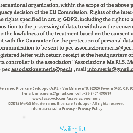
international organization, within the scope of the above 
quacy decision of the EU Commission. Rights of the intere
e rights specified in art. 15 GDPR, including the right to ac
position to the processing of data, to withdraw the conse
to the lawfulness of the treatment based on the consent 
nt with the Guarantor for the protection of personal data
communication to be sent to pec
associazionemeris@pec.
gistered letter with return receipt at the headquarters o
ata controller is the association "Associazione Me.Ri.S. M
) pec
associazionemeris@pec.it
, mail
info.meris@gmail.
erraneo Ricerca e Sviluppo (A.P.S.). Via Milano n°8, 92026 Favara (AG). C.F. 
E-mail:
info.meris@gmail.com
cell: +39 3471430619
www.facebook.com/associazionemeris
©2015 MeRiS Mediterraneo Ricerca e Sviluppo - All rights reserved
Informativa sulla Privacy - Privacy Policy
Mailing list