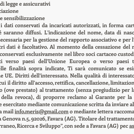
i legge e assicurativi
ociazione
e sensibilizzazione
i dati conservati da incaricati autorizzati, in forma ca
saranno diffusi. L’indicazione del nome, data di nascit
cessaria per la gestione del rapporto associativo e per 
tri dati è facoltativo. Al momento della cessazione del 
conservati esclusivamente nel libro soci cartaceo custod
riti verso paesi dell’Unione Europea o verso paesi 
elle finalità sopra indicate, Ti sarà comunicato se e
. Diritti dell’interessato. Nella qualità di interessato, 
 cui il diritto all’accesso, rettifica, cancellazione, limita
so (ove prestato) al trattamento (senza pregiudizio per l
della revoca), di proporre reclamo al Garante per la 
ere esercitato mediante comunicazione scritta da inviare al
la mail
info.meris@gmail.com
o mediante lettera raccoma
a Genova n.5, 92026, Favara (AG). Titolare del trattament
raneo, Ricerca e Sviluppo”, con sede a Favara (AG) pec
a