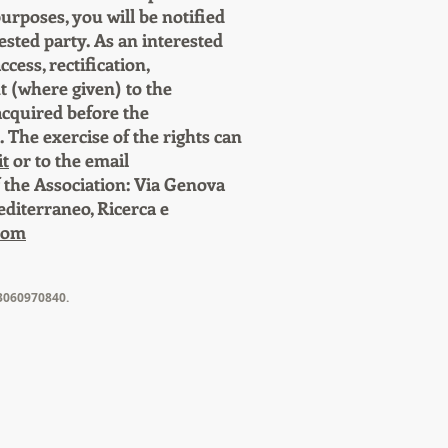
purposes, you will be notified
sted party. As an interested
cess, rectification,
nt (where given) to the
acquired before the
. The exercise of the rights can
it
or to the email
f the Association: Via Genova
editerraneo, Ricerca e
com
93060970840.